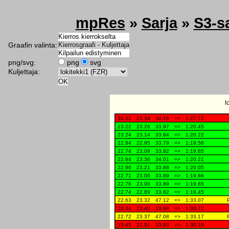
mpRes
»
Sarja
»
S3-s
Graafin valinta:
png/svg:
png
svg
Kuljettaja: