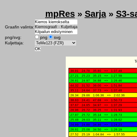
mpRes
»
Sarja
»
S3-s
Graafin valinta:
png/svg:
png
svg
Kuljettaja: