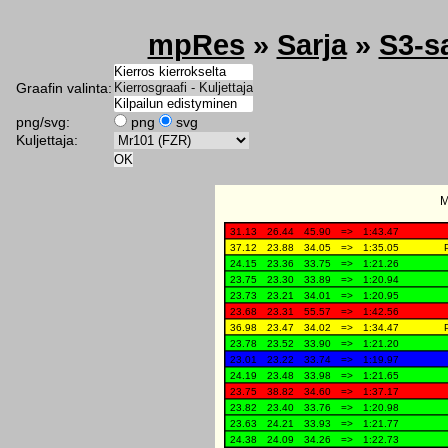
mpRes
»
Sarja
»
S3-s
Graafin valinta:
png/svg:
png
svg
Kuljettaja: