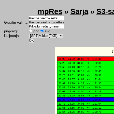
mpRes
»
Sarja
»
S3-s
Graafin valinta:
png/svg:
png
svg
Kuljettaja: