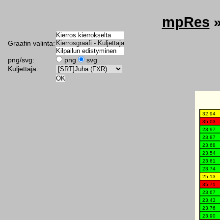
mpRes
Graafin valinta:
png/svg:
png
svg
Kuljettaja: